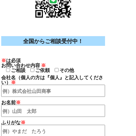
全国からご相談受付中！
※
は必須
お問い合わせ内容
※
ご相談
ご依頼
その他
会社名
（個人の方は『個人』と記入してくださ
い）
※
お名前
※
ふりがな
※